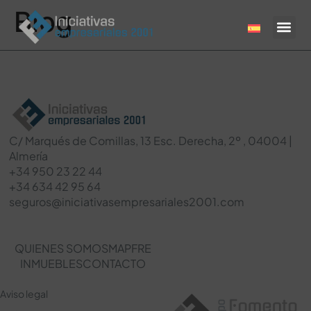
Blog
C/ Marqués de Comillas, 13 Esc. Derecha, 2º , 04004 |
Almería
+34 950 23 22 44
+34 634 42 95 64
seguros@iniciativasempresariales2001.com
QUIENES SOMOS
MAPFRE
INMUEBLES
CONTACTO
Aviso legal